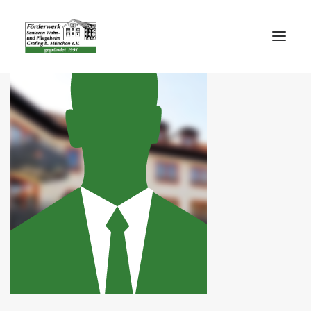
STARTSEITE
DAS FÖRDERWERK
UNTERSTÜTZEN
ENTDECKEN
AKTUELLES
PRESSE
KONTAKT