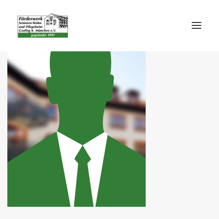
STARTSEITE
DAS FÖRDERWERK
UNTERSTÜTZEN
ENTDECKEN
AKTUELLES
PRESSE
KONTAKT